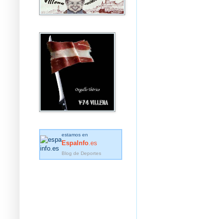
estamos en
EspaInfo
.es
Blog de Deportes