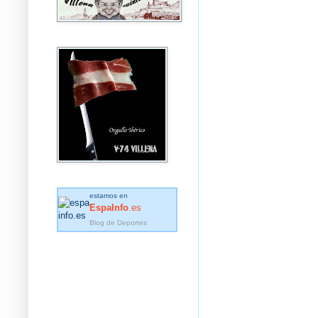
estamos en
EspaInfo
.es
Blog de Deportes