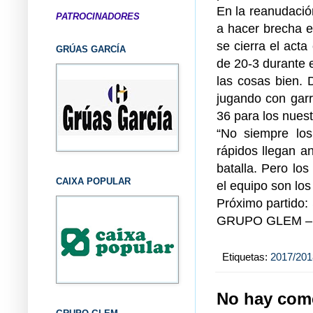
En la reanudación
PATROCINADORES
a hacer brecha e
se cierra el acta
GRÚAS GARCÍA
de 20-3 durante e
las cosas bien. D
jugando con garra
36 para los nuest
“No siempre los
rápidos llegan a
batalla. Pero lo
CAIXA POPULAR
el equipo son los
Próximo partido:
GRUPO GLEM – 
Etiquetas:
2017/201
No hay come