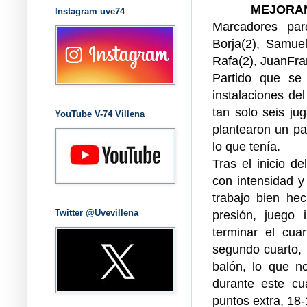
MEJORAN
Instagram uve74
Marcadores parc
Borja(2), Samuel
Rafa(2), JuanFran
Partido que se
instalaciones del
tan solo seis ju
YouTube V-74 Villena
plantearon un pa
lo que tenía.
Tras el inicio d
con intensidad 
trabajo bien he
Twitter @Uvevillena
presión, juego 
terminar el cua
segundo cuarto, 
balón, lo que no
durante este cu
puntos extra, 18