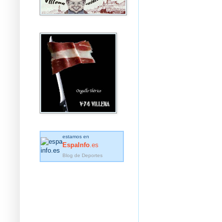
estamos en
EspaInfo
.es
Blog de Deportes