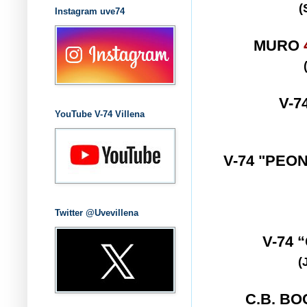
(
Instagram uve74
MURO
V-7
YouTube V-74 Villena
V-74 "PEO
Twitter @Uvevillena
V-74
(
C.B. B