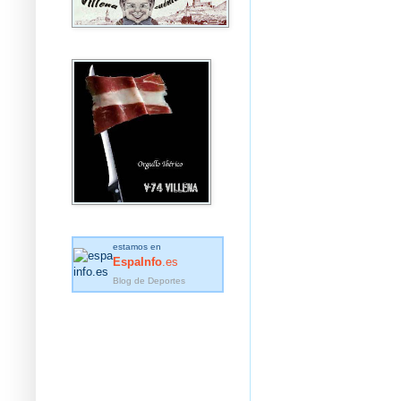
estamos en
EspaInfo
.es
Blog de Deportes