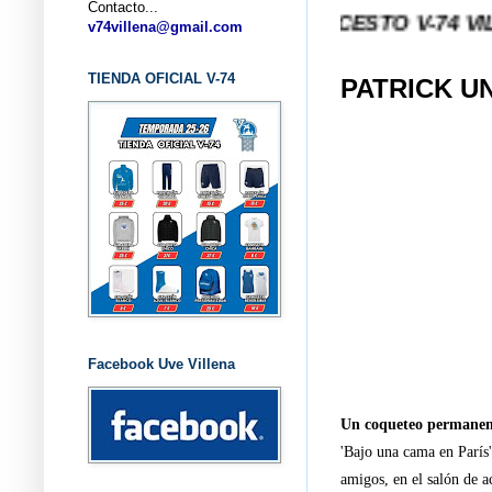
Contacto...
... CLUB BALONCESTO V-74 VILLENA (ALI
v74villena@gmail.com
TIENDA OFICIAL V-74
PATRICK U
Facebook Uve Villena
Un coqueteo permanent
'Bajo una cama en París'
amigos, en el salón de a