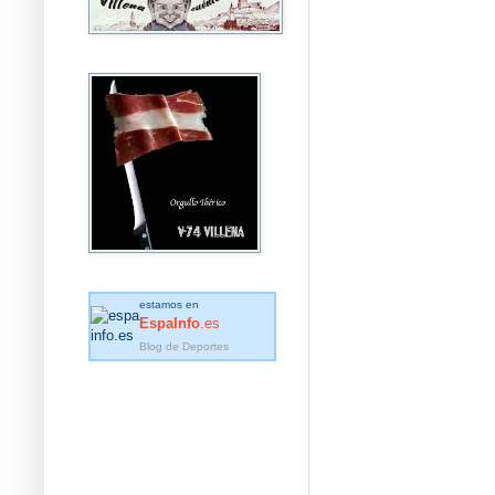
estamos en
EspaInfo
.es
Blog de Deportes