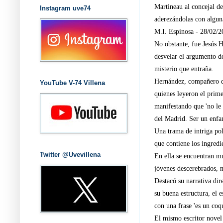
Martineau al concejal de
Instagram uve74
aderezándolas con algun
M.I. Espinosa - 28/02/2
No obstante, fue Jesús H
desvelar el argumento de
misterio que entraña.
Hernández, compañero de
YouTube V-74 Villena
quienes leyeron el prime
manifestando que 'no le
del Madrid. Ser un enfan
Una trama de intriga pol
que contiene los ingredi
Twitter @Uvevillena
En ella se encuentran m
jóvenes descerebrados, 
Destacó su narrativa dir
su buena estructura, el 
con una frase 'es un coq
El mismo escritor novel 