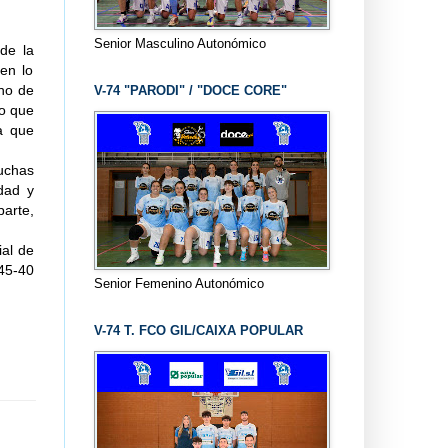
Senior Masculino Autonómico
de la
en lo
uno de
V-74 "PARODI" / "DOCE CORE"
lo que
a que
uchas
idad y
arte,
ial de
 45-40
Senior Femenino Autonómico
V-74 T. FCO GIL/CAIXA POPULAR