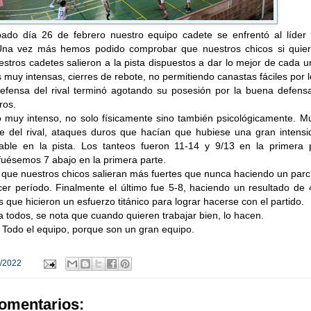
ado día 26 de febrero nuestro equipo cadete se enfrentó al líder 
. Una vez más hemos podido comprobar que nuestros chicos si quier
stros cadetes salieron a la pista dispuestos a dar lo mejor de cada 
s muy intensas, cierres de rebote, no permitiendo canastas fáciles por 
fensa del rival terminó agotando su posesión por la buena defens
ros.
o muy intenso, no solo físicamente sino también psicológicamente. M
rte del rival, ataques duros que hacían que hubiese una gran intens
able en la pista. Los tanteos fueron 11-14 y 9/13 en la primera p
uésemos 7 abajo en la primera parte.
 que nuestros chicos salieran más fuertes que nunca haciendo un parc
cer período. Finalmente el último fue 5-8, haciendo un resultado de
s que hicieron un esfuerzo titánico para lograr hacerse con el partido.
todos, se nota que cuando quieren trabajar bien, lo hacen.
 Todo el equipo, porque son un gran equipo.
/2022
omentarios: