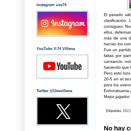
Instagram uve74
El pasado sáb
clasificación
consiguen. Nue
ellos, defensa
más de una de
hacían los uve
YouTube V-74 Villena
Fue un partid
faltas por pa
cansancio not
haciendo que f
Pero esto hizo
20-5 en el ter
para los uvero
Enhorabuena a 
Twitter @Uvevillena
Mejor jugador:
Etiquetas:
2021
No hay c