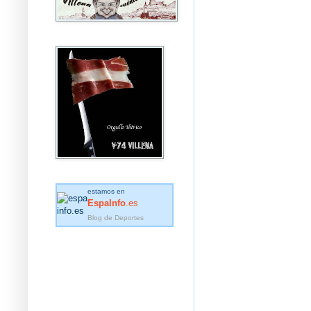
estamos en
EspaInfo
.es
Blog de Deportes