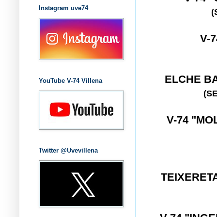
Instagram uve74
(
V-
ELCHE B
YouTube V-74 Villena
(S
V-74 "MO
Twitter @Uvevillena
TEIXERET