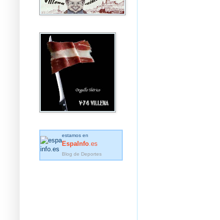
estamos en
EspaInfo
.es
Blog de Deportes