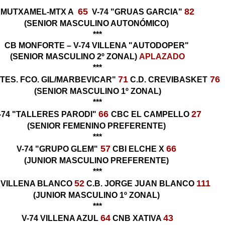
65
82
MUTXAMEL-MTX A
V-74 "GRUAS GARCIA"
(SENIOR MASCULINO AUTONÓMICO)
***
CB MONFORTE – V-74 VILLENA "AUTODOPER"
(SENIOR MASCULINO 2º ZONAL)
APLAZADO
***
71
76
TTES. FCO. GIL/MARBEVICAR"
C.D. CREVIBASKET
(SENIOR MASCULINO 1º ZONAL)
***
66
27
-74 "TALLERES PARODI"
CBC EL CAMPELLO
(SENIOR FEMENINO PREFERENTE)
***
57
66
V-74 "GRUPO GLEM"
CBI ELCHE X
(JUNIOR MASCULINO PREFERENTE)
***
52
111
4 VILLENA BLANCO
C.B. JORGE JUAN BLANCO
(JUNIOR MASCULINO 1º ZONAL)
***
64
43
V-74 VILLENA AZUL
CNB XATIVA