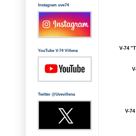
Instagram uve74
V-74 "
YouTube V-74 Villena
V
Twitter @Uvevillena
V-7