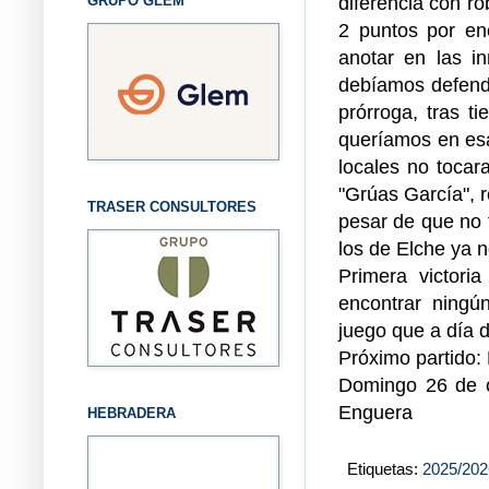
diferencia con ro
GRUPO GLEM
2 puntos por en
anotar en las in
debíamos defender
prórroga, tras t
queríamos en esa
locales no tocar
"Grúas García", 
TRASER CONSULTORES
pesar de que no f
los de Elche ya no
Primera victor
encontrar ningún
juego que a día d
Próximo partido:
Domingo 26 de o
Enguera
HEBRADERA
Etiquetas:
2025/202