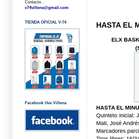
Contacto...
... C
v74villena@gmail.com
TIENDA OFICIAL V-74
HASTA EL 
ELX BAS
(
Facebook Uve Villena
HASTA EL MINU
Quinteto inicial:
Mati, José André
Marcadores parci
Tiros libres: 16/