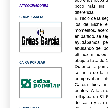
sobre los focos d
poco más los a
PATROCINADORES
diferencia.
GRÚAS GARCÍA
El inicio de la s
los de Elche e
momentos, acerc
en partido, se s
ayudábamos per
abusando del bo
últimos minutos
abajo a falta de 1
CAIXA POPULAR
Durante la prime
continuó de la 
equipos iban in
García" fuera i
puntos. A falta 
reflejaba un 81-
de casta y sin 