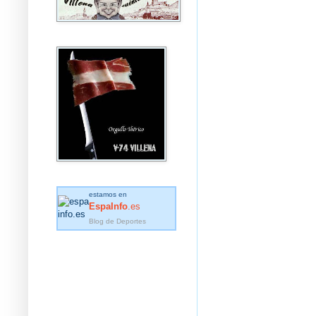
estamos en
EspaInfo
.es
Blog de Deportes