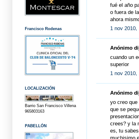
fué el año p
o fuera de l
ahora mismo
1 nov 2010,
Francisco Rodenas
Anónimo dij
cuando un e
superior
1 nov 2010,
LOCALIZACIÓN
Anónimo dij
yo creo que 
Barrio San Francisco Villena
que se peque
965803163
presentacio
crees? y la 
PABELLÓN
es, tu sabe
muchisimo es