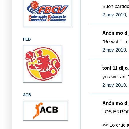
Buen partido
2 nov 2010,
Anónimo dij
FEB
"Be water my
2 nov 2010,
toni 11 dijo.
yes wi can, 
2 nov 2010,
ACB
Anónimo dij
LOS ERRO
<< Lo crucia