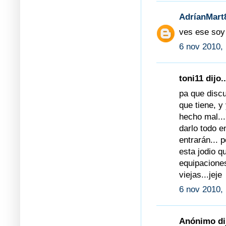
AdríanMart
ves ese soy 
6 nov 2010,
toni11 dijo..
pa que discu
que tiene, y
hecho mal...
darlo todo e
entrarán... p
esta jodio 
equipaciones 
viejas...jeje
6 nov 2010,
Anónimo dij