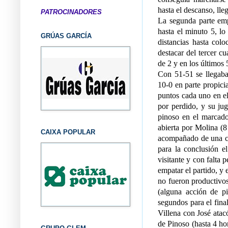
hasta el descanso, ll
PATROCINADORES
La segunda parte emp
hasta el minuto 5, lo
GRÚAS GARCÍA
distancias hasta col
destacar del tercer c
de 2 y en los últimos 
Con 51-51 se llegaba 
10-0 en parte propici
puntos cada uno en el
por perdido, y su ju
pinoso en el marcado
abierta por Molina (8 
CAIXA POPULAR
acompañado de una can
para la conclusión e
visitante y con falta 
empatar el partido, y 
no fueron productivos,
(alguna acción de pi
segundos para el fina
Villena con José atacó
de Pinoso (hasta 4 ho