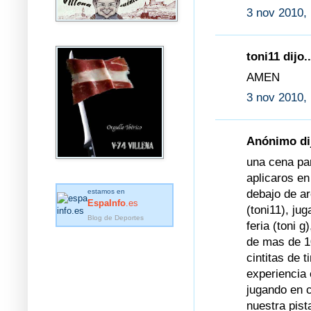
3 nov 2010,
toni11 dijo..
AMEN
3 nov 2010,
Anónimo dij
una cena par
aplicaros en
debajo de ar
estamos en
EspaInfo
.es
(toni11), ju
Blog de Deportes
feria (toni 
de mas de 1
cintitas de t
experiencia e
jugando en c
nuestra pist