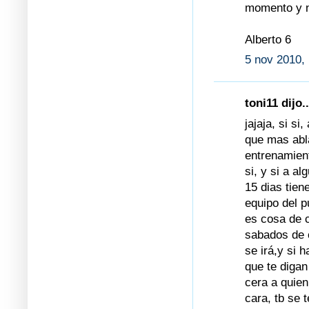
momento y n
Alberto 6
5 nov 2010,
toni11 dijo..
jajaja, si si
que mas abla
entrenamien
si, y si a a
15 dias tien
equipo del p
es cosa de c
sabados de c
se irá,y si h
que te digan
cera a quien
cara, tb se 