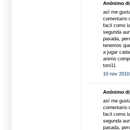
Anónimo dij
así me gust
comentario 
facil como l
segunda aun
pasada, per
tenemos que
a jugar cada
animo compi
toni11
10 nov 2010
Anónimo dij
así me gust
comentario 
facil como l
segunda aun
pasada, per