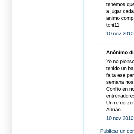
tenemos que
a jugar cada
animo compi
toni11
10 nov 2010
Anónimo dij
Yo no piens
tenido un ba
falta ese pa
semana nos 
Confío en no
entrenadores
Un refuerzo
Adrián
10 nov 2010
Publicar un co