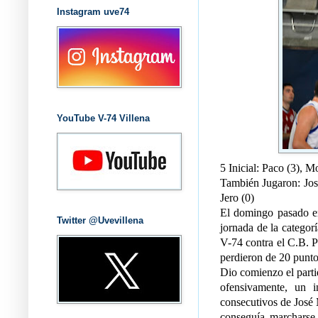
Instagram uve74
YouTube V-74 Villena
5 Inicial: Paco (3), M
También Jugaron: José
Jero (0)
El domingo pasado en 
Twitter @Uvevillena
jornada de la catego
V-74 contra el C.B. P
perdieron de 20 punto
Dio comienzo el parti
ofensivamente, un 
consecutivos de José 
conseguía marcharse