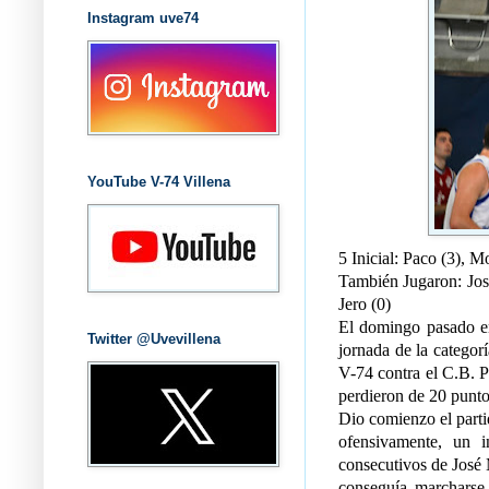
Instagram uve74
YouTube V-74 Villena
5 Inicial: Paco (3), M
También Jugaron: José
Jero (0)
El domingo pasado en 
Twitter @Uvevillena
jornada de la catego
V-74 contra el C.B. P
perdieron de 20 punto
Dio comienzo el parti
ofensivamente, un 
consecutivos de José 
conseguía marcharse