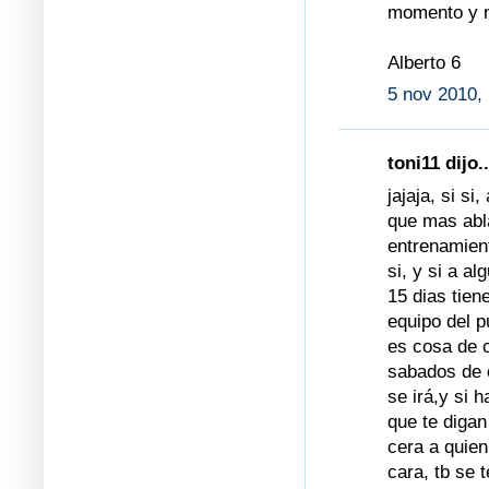
momento y n
Alberto 6
5 nov 2010,
toni11 dijo..
jajaja, si si
que mas abla
entrenamien
si, y si a a
15 dias tien
equipo del p
es cosa de c
sabados de c
se irá,y si h
que te digan
cera a quien
cara, tb se 