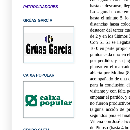
hasta el descanso, ll
PATROCINADORES
La segunda parte emp
hasta el minuto 5, lo
GRÚAS GARCÍA
distancias hasta col
destacar del tercer c
de 2 y en los últimos 
Con 51-51 se llegaba 
10-0 en parte propici
puntos cada uno en el
por perdido, y su ju
pinoso en el marcado
abierta por Molina (8 
CAIXA POPULAR
acompañado de una can
para la conclusión e
visitante y con falta 
empatar el partido, y 
no fueron productivos,
(alguna acción de pi
segundos para el fina
Villena con José atacó
de Pinoso (hasta 4 ho