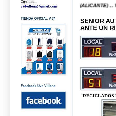
Contacto...
NCESTO V-74 VILLENA (ALICANTE) ... V-74 VILLE
v74villena@gmail.com
TIENDA OFICIAL V-74
SENIOR AU
ANTE UN R
Facebook Uve Villena
"RECICLADOS 