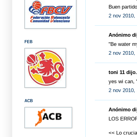
Buen partido
2 nov 2010,
Anónimo dij
FEB
"Be water my
2 nov 2010,
toni 11 dijo.
yes wi can, 
2 nov 2010,
ACB
Anónimo dij
LOS ERRO
<< Lo crucia