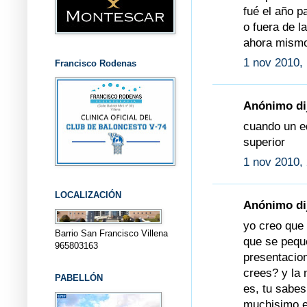
fué el año p
o fuera de l
ahora mismo
1 nov 2010,
Francisco Rodenas
Anónimo dij
cuando un e
superior
1 nov 2010,
LOCALIZACIÓN
Anónimo dij
yo creo que 
Barrio San Francisco Villena
que se peque
965803163
presentacio
crees? y la 
PABELLÓN
es, tu sabe
muchisimo es