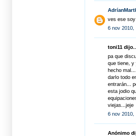
AdríanMart
ves ese soy 
6 nov 2010,
toni11 dijo..
pa que discu
que tiene, y
hecho mal...
darlo todo e
entrarán... p
esta jodio 
equipaciones 
viejas...jeje
6 nov 2010,
Anónimo dij