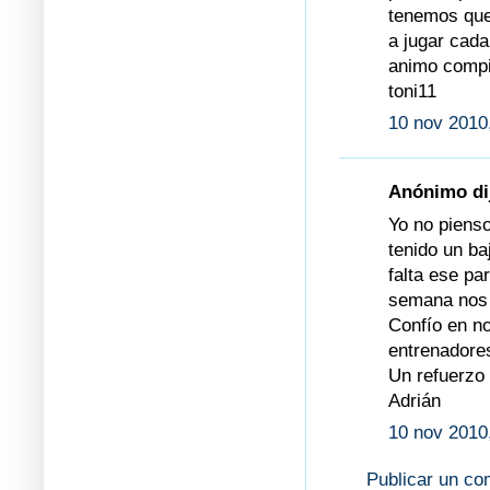
tenemos que
a jugar cada
animo compi
toni11
10 nov 2010
Anónimo dij
Yo no piens
tenido un ba
falta ese pa
semana nos 
Confío en no
entrenadores
Un refuerzo
Adrián
10 nov 2010
Publicar un co