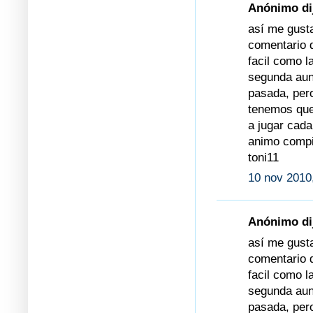
Anónimo dij
así me gust
comentario 
facil como l
segunda aun
pasada, per
tenemos que
a jugar cada
animo compi
toni11
10 nov 2010
Anónimo dij
así me gust
comentario 
facil como l
segunda aun
pasada, per