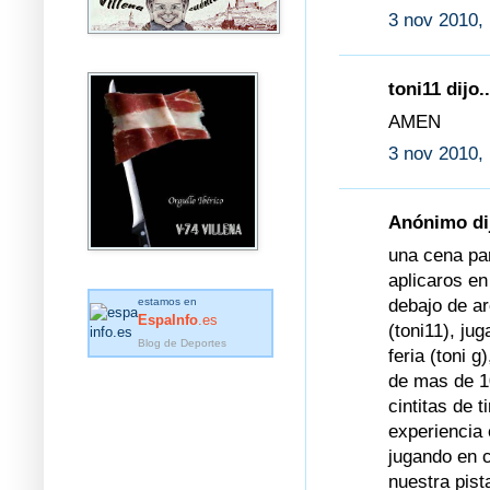
3 nov 2010,
toni11 dijo..
AMEN
3 nov 2010,
Anónimo dij
una cena par
aplicaros en
debajo de ar
estamos en
EspaInfo
.es
(toni11), ju
Blog de Deportes
feria (toni 
de mas de 1
cintitas de t
experiencia e
jugando en c
nuestra pist