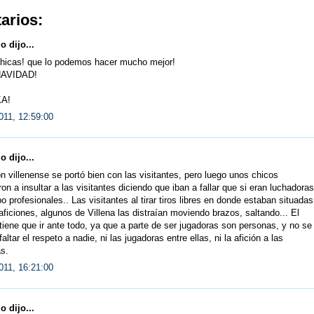
arios:
 dijo...
hicas! que lo podemos hacer mucho mejor!
NAVIDAD!
A!
011, 12:59:00
 dijo...
ón villenense se portó bien con las visitantes, pero luego unos chicos
n a insultar a las visitantes diciendo que iban a fallar que si eran luchadoras
 profesionales.. Las visitantes al tirar tiros libres en donde estaban situadas
aficiones, algunos de Villena las distraían moviendo brazos, saltando... El
tiene que ir ante todo, ya que a parte de ser jugadoras son personas, y no se
altar el respeto a nadie, ni las jugadoras entre ellas, ni la afición a las
s.
011, 16:21:00
 dijo...