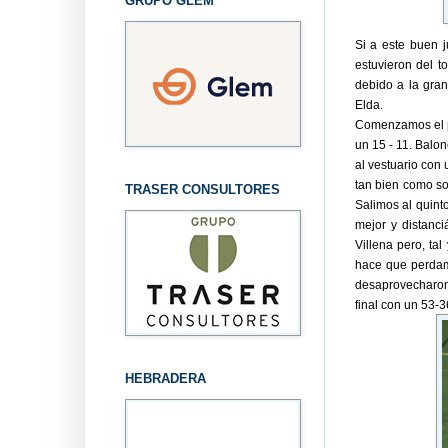
GRUPO GLEM
Si a este buen 
estuvieron del t
debido a la gran
Elda.
Comenzamos el pa
un 15 - 11. Balo
al vestuario con
tan bien como so
TRASER CONSULTORES
Salimos al quin
mejor y distanc
Villena pero, t
hace que perdamo
desaprovecharon 
final con un 53-3
HEBRADERA