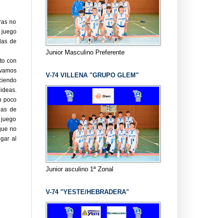
ras no
 juego
las de
Junior Masculino Preferente
to con
s vamos
V-74 VILLENA "GRUPO GLEM"
ciendo
ideas.
n poco
las de
 juego
que no
gar al
Junior asculino 1ª Zonal
V-74 "YESTE/HEBRADERA"