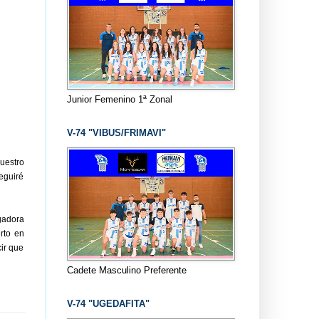
Junior Femenino 1ª Zonal
V-74 "VIBUS/FRIMAVI"
uestro
eguiré
gadora
rto en
ir que
Cadete Masculino Preferente
V-74 "UGEDAFITA"