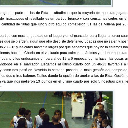
juego por parte de las de Elda le añadimos que la mayoría de nuestras jugado
odo finas…pues el resultado es un partido bronco y con constantes cortes en el
 cantidad de faltas que uno y otro equipo cometieron; 31 las de Villena por 26 
rtido con mucha igualdad en el juego y en el marcador para llegar al tercer cuar
nes que se pierden, algún que otro despiste defensivo, jugadas que no salen y no
 un 23 – 16 y las caras bastante largas por que sabemos que hoy no lo estamos ha
lemos hacerlo. Charla en el vestuario para calmar los ánimos y ordenar nuestras 
to cuarto y les endosamos un parcial de 12 a 6 empezando ha hacer las cosas u
iándonos en el marcador. Llegamos al último cuarto con un 48-23 favorable a 
al y como nos pasó en Novelda la semana pasada, la mala gestión del tiempo de
s dos o tres balones fáciles dando la opción de anotar a las de Elda. Opción 
ya que nos metieron 13 puntos en el último cuarto por sólo 5 nosotras para lle
6.