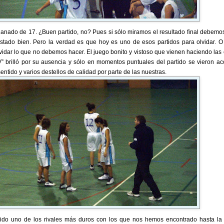
ganado de 17. ¿Buen partido, no? Pues si sólo miramos el resultado final debemos
stado bien. Pero la verdad es que hoy es uno de esos partidos para olvidar. O
lvidar lo que no debemos hacer. El juego bonito y vistoso que vienen haciendo las
V” brilló por su ausencia y sólo en momentos puntuales del partido se vieron ac
ntido y varios destellos de calidad por parte de las nuestras.
ido uno de los rivales más duros con los que nos hemos encontrado hasta la 