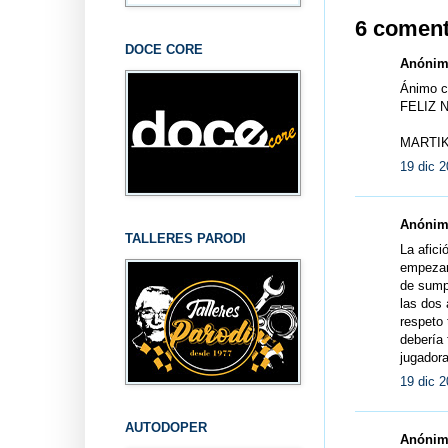
6 coment
DOCE CORE
Anónimo
Ánimo c
FELIZ 
MARTIK
19 dic 2
Anónimo
TALLERES PARODI
La afici
empezaro
de sumpo
las dos 
respeto 
debería f
jugadora
19 dic 2
AUTODOPER
Anónimo