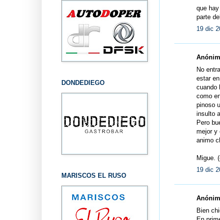
que hay 
parte de
19 dic 2
Anónimo
No entra
estar en
DONDEDIEGO
cuando l
como en
pinoso u
insulto 
Pero bue
mejor y
animo ch
Migue. (
19 dic 2
MARISCOS EL RUSO
Anónimo
Bien chi
En prime