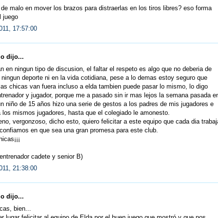
de malo en mover los brazos para distraerlas en los tiros libres? eso forma
l juego
011, 17:57:00
 dijo...
n en ningun tipo de discusion, el faltar el respeto es algo que no deberia de
 ningun deporte ni en la vida cotidiana, pese a lo demas estoy seguro que
as chicas van fuera incluso a elda tambien puede pasar lo mismo, lo digo
trenador y jugador, porque me a pasado sin ir mas lejos la semana pasada e
n niño de 15 años hizo una serie de gestos a los padres de mis jugadores e
a los mismos jugadores, hasta que el colegiado le amonesto.
no, vergonzoso, dicho esto, quiero felicitar a este equipo que cada dia trabaj
 confiamos en que sea una gran promesa para este club.
icas¡¡¡
entrenador cadete y senior B)
011, 21:38:00
 dijo...
cas, bien...
r lugar felicitar al equipo de Elda por el buen juego que mostró y que nos