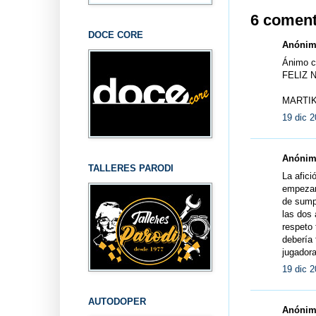
6 coment
DOCE CORE
Anónimo
Ánimo c
FELIZ 
MARTIK
19 dic 2
Anónimo
TALLERES PARODI
La afici
empezaro
de sumpo
las dos 
respeto 
debería f
jugadora
19 dic 2
AUTODOPER
Anónimo