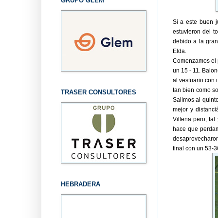
GRUPO GLEM
Si a este buen 
estuvieron del t
debido a la gran
Elda.
Comenzamos el pa
un 15 - 11. Balo
al vestuario con
tan bien como so
TRASER CONSULTORES
Salimos al quin
mejor y distanc
Villena pero, t
hace que perdamo
desaprovecharon 
final con un 53-3
HEBRADERA