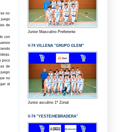
ras no
 juego
las de
Junior Masculino Preferente
to con
s vamos
V-74 VILLENA "GRUPO GLEM"
ciendo
ideas.
n poco
las de
 juego
que no
gar al
Junior asculino 1ª Zonal
V-74 "YESTE/HEBRADERA"