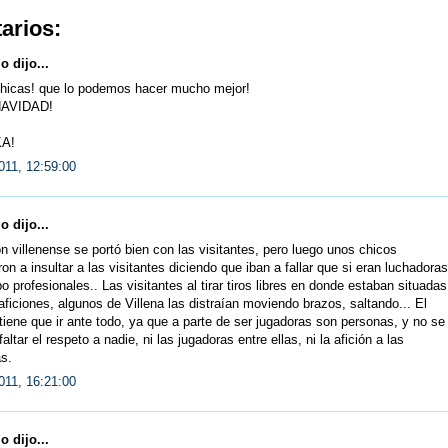
arios:
 dijo...
hicas! que lo podemos hacer mucho mejor!
NAVIDAD!
A!
011, 12:59:00
 dijo...
ón villenense se portó bien con las visitantes, pero luego unos chicos
n a insultar a las visitantes diciendo que iban a fallar que si eran luchadoras
 profesionales.. Las visitantes al tirar tiros libres en donde estaban situadas
aficiones, algunos de Villena las distraían moviendo brazos, saltando... El
tiene que ir ante todo, ya que a parte de ser jugadoras son personas, y no se
altar el respeto a nadie, ni las jugadoras entre ellas, ni la afición a las
s.
011, 16:21:00
 dijo...