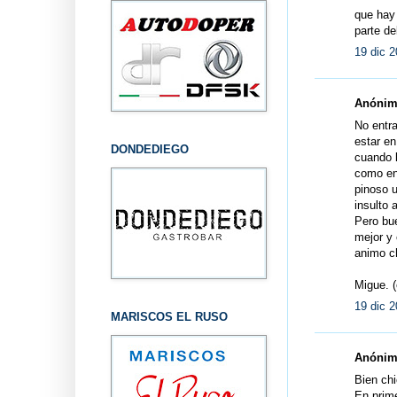
que hay 
parte de
19 dic 2
Anónimo
No entra
estar en
DONDEDIEGO
cuando l
como en
pinoso u
insulto 
Pero bue
mejor y
animo ch
Migue. (
19 dic 2
MARISCOS EL RUSO
Anónimo
Bien chi
En prime