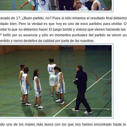
ganado de 17. ¿Buen partido, no? Pues si sólo miramos el resultado final debemos
stado bien. Pero la verdad es que hoy es uno de esos partidos para olvidar. O
lvidar lo que no debemos hacer. El juego bonito y vistoso que vienen haciendo las
V” brilló por su ausencia y sólo en momentos puntuales del partido se vieron ac
ntido y varios destellos de calidad por parte de las nuestras.
ido uno de los rivales más duros con los que nos hemos encontrado hasta la 