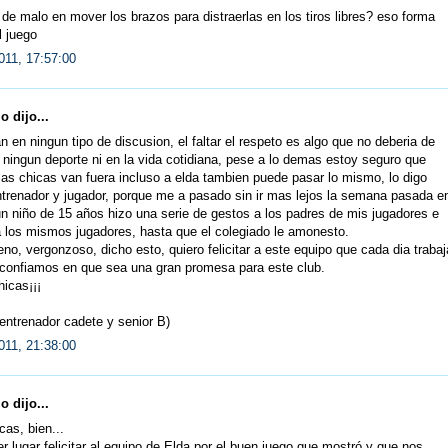
de malo en mover los brazos para distraerlas en los tiros libres? eso forma
l juego
011, 17:57:00
 dijo...
n en ningun tipo de discusion, el faltar el respeto es algo que no deberia de
 ningun deporte ni en la vida cotidiana, pese a lo demas estoy seguro que
as chicas van fuera incluso a elda tambien puede pasar lo mismo, lo digo
trenador y jugador, porque me a pasado sin ir mas lejos la semana pasada e
n niño de 15 años hizo una serie de gestos a los padres de mis jugadores e
a los mismos jugadores, hasta que el colegiado le amonesto.
no, vergonzoso, dicho esto, quiero felicitar a este equipo que cada dia trabaj
 confiamos en que sea una gran promesa para este club.
icas¡¡¡
entrenador cadete y senior B)
011, 21:38:00
 dijo...
cas, bien...
r lugar felicitar al equipo de Elda por el buen juego que mostró y que nos