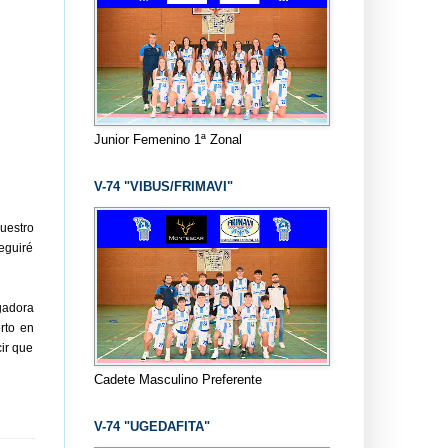
Junior Femenino 1ª Zonal
V-74 "VIBUS/FRIMAVI"
uestro
eguiré
gadora
rto en
ir que
Cadete Masculino Preferente
V-74 "UGEDAFITA"