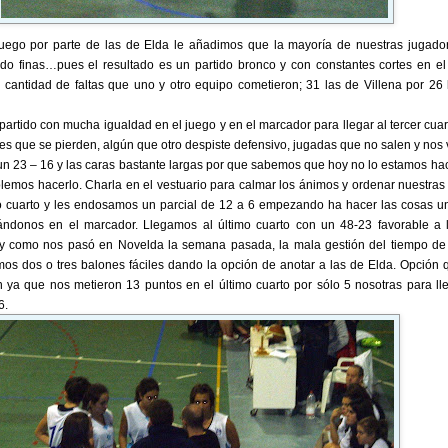
juego por parte de las de Elda le añadimos que la mayoría de nuestras jugado
odo finas…pues el resultado es un partido bronco y con constantes cortes en el
 cantidad de faltas que uno y otro equipo cometieron; 31 las de Villena por 26 
rtido con mucha igualdad en el juego y en el marcador para llegar al tercer cuar
nes que se pierden, algún que otro despiste defensivo, jugadas que no salen y no
 un 23 – 16 y las caras bastante largas por que sabemos que hoy no lo estamos ha
lemos hacerlo. Charla en el vestuario para calmar los ánimos y ordenar nuestras 
to cuarto y les endosamos un parcial de 12 a 6 empezando ha hacer las cosas u
iándonos en el marcador. Llegamos al último cuarto con un 48-23 favorable a 
al y como nos pasó en Novelda la semana pasada, la mala gestión del tiempo de
s dos o tres balones fáciles dando la opción de anotar a las de Elda. Opción 
ya que nos metieron 13 puntos en el último cuarto por sólo 5 nosotras para lle
6.