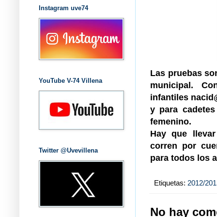
Instagram uve74
Las pruebas son 
YouTube V-74 Villena
municipal. Co
infantiles naci
y para cadete
femenino.
Hay que llevar
corren por cue
Twitter @Uvevillena
para todos los a
Etiquetas:
2012/201
No hay come