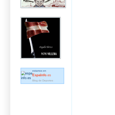
estamos en
EspaInfo
.es
Blog de Deportes