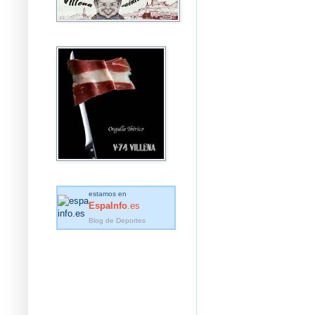
estamos en
EspaInfo
.es
Blog de Deportes