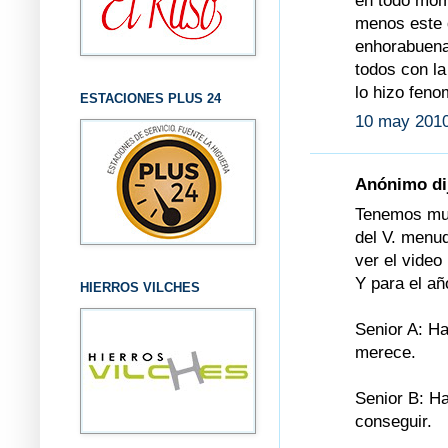
en todo mome
menos este d
enhorabuena 
todos con la
lo hizo feno
ESTACIONES PLUS 24
10 may 2010
Anónimo dij
Tenemos muc
del V. menu
ver el video
Y para el añ
HIERROS VILCHES
Senior A: H
merece.
Senior B: Ha
conseguir.