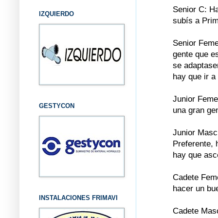
Senior C: H
IZQUIERDO
subís a Prim
Senior Feme
gente que es
se adaptasen
hay que ir a
Junior Feme
GESTYCON
una gran ge
Junior Mascu
Preferente, 
hay que as
Cadete Feme
hacer un bu
INSTALACIONES FRIMAVI
Cadete Masc