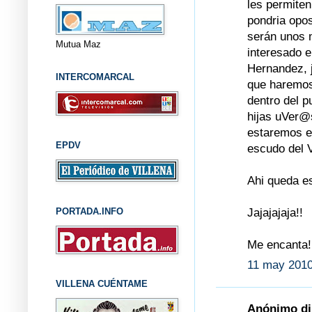
les permiten
pondria opo
serán unos 
Mutua Maz
interesado e
Hernandez, j
INTERCOMARCAL
que haremos
dentro del p
hijas uVer@
estaremos en
EPDV
escudo del V
Ahi queda es
Jajajajaja!!
PORTADA.INFO
Me encanta!
11 may 2010
VILLENA CUÉNTAME
Anónimo dij