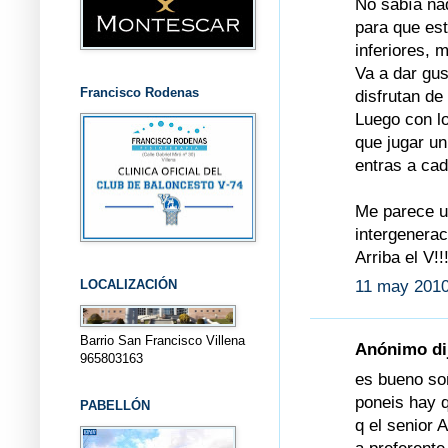
No sabía nad
para que es
inferiores, 
Va a dar gus
Francisco Rodenas
disfrutan de
Luego con l
que jugar un
entras a cad
Me parece un
intergeneraci
Arriba el V!!!
LOCALIZACIÓN
11 may 2010
Barrio San Francisco Villena
Anónimo dij
965803163
es bueno soñ
poneis hay q
PABELLÓN
q el senior 