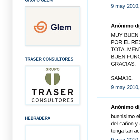
GRUPO GLEM
9 may 2010,
Anónimo dij
MUY BUEN 
POR EL RE
TOTALMENT
BUEN FUNC
TRASER CONSULTORES
GRACIAS.
SAMA10.
9 may 2010,
Anónimo dij
buenisimo e
HEBRADERA
del cañon y 
tenga tan a
9 may 2010,