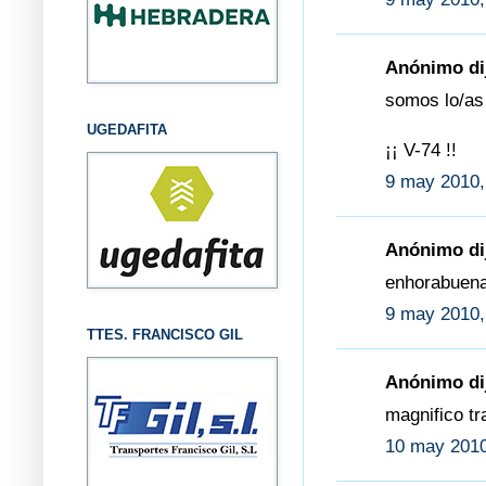
Anónimo dij
somos lo/as
UGEDAFITA
¡¡ V-74 !!
9 may 2010,
Anónimo dij
enhorabuena
9 may 2010,
TTES. FRANCISCO GIL
Anónimo dij
magnifico tr
10 may 2010