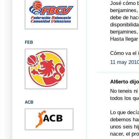
José cómo bi
benjamines,
debe de hace
disponibilida
benjamines,
Hasta llegar
FEB
Cómo va el 
11 may 2010
Al6erto dijo
No teneis n
todos los qu
ACB
Lo que decía
debemos hac
unos seis hi
nacer, el p