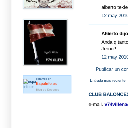
alberto teki
12 may 2010
Al6erto dijo
Anda q tanto
Jeroo!!
12 may 2010
Publicar un co
estamos en
Entrada más reciente
EspaInfo
.es
Blog de Deportes
CLUB BALONCES
e-mail.
v74villen