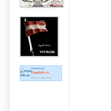
estamos en
EspaInfo
.es
Blog de Deportes