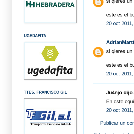
si qieres un
este es el b
20 oct 2011,
UGEDAFITA
AdríanMart
si qieres un
este es el b
20 oct 2011,
Ju4njo dijo.
TTES. FRANCISCO GIL
En este equ
20 oct 2011,
Publicar un co