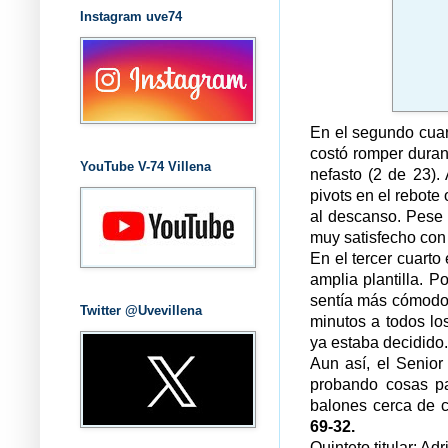
Instagram uve74
En el segundo cuar
costó romper durant
YouTube V-74 Villena
nefasto (2 de 23).
pivots en el rebote
al descanso. Pese 
muy satisfecho con 
En el tercer cuarto
amplia plantilla. 
sentía más cómodo 
Twitter @Uvevillena
minutos a todos los
ya estaba decidido.
Aun así, el Senior
probando cosas pa
balones cerca de c
69-32.
Quinteto titular: Ad