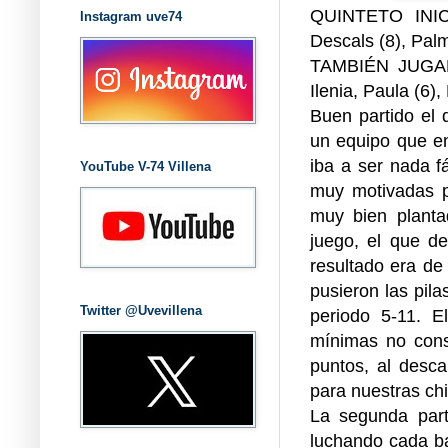
QUINTETO INICI
Instagram uve74
Descals (8), Palm
TAMBIÉN JUGARO
Ilenia, Paula (6)
Buen partido el 
un equipo que en
iba a ser nada fá
YouTube V-74 Villena
muy motivadas par
muy bien planta
juego, el que d
resultado era de
pusieron las pil
Twitter @Uvevillena
periodo 5-11. E
mínimas no con
puntos, al desca
para nuestras ch
La segunda parte
luchando cada ba