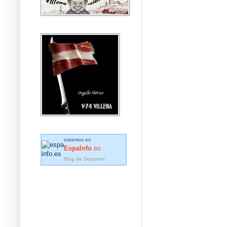
estamos en
EspaInfo
.es
Blog de Deportes