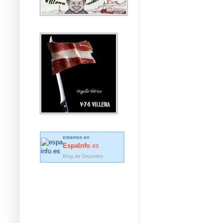
estamos en
EspaInfo
.es
Blog de Deportes