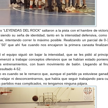
as “LEYENDAS DEL ROCK” saltaron a la pista con el hambre de victori
 siendo su seña de identidad, tanto en la intensidad defensiva, como
ue, intentando correr lo máximo posible. Realizando un parcial de 0
9´50” que ahí fue cuando nos encajaron la primera canasta finalizan
í el equipo siguió sin bajar la intensidad, que se les pidió al princi
comenzó a trabajar conceptos ofensivos que se habían estado ponien
os entrenamientos, con buen movimiento de balón. Llegando al fina
resultado 4-52.
o es cuando se le remarco que, aunque el partido ya estuviese ganad
relajar ni desconcentrarnos, que había que seguir trabajando para c
os partidos mas complicados, no tengamos ninguna pájara.