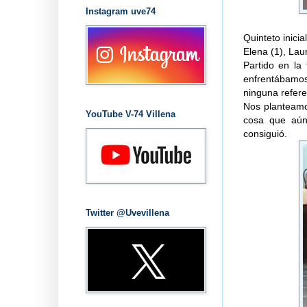
Instagram uve74
Quinteto inicia
Elena (1), Laur
Partido en la
enfrentábamos
ninguna refere
Nos planteamo
YouTube V-74 Villena
cosa que aún
consiguió.
Twitter @Uvevillena