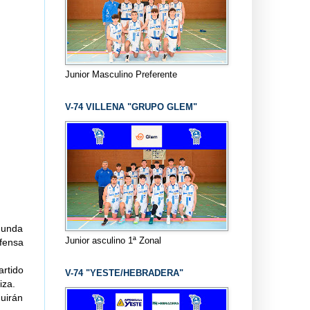
Junior Masculino Preferente
V-74 VILLENA "GRUPO GLEM"
egunda
Junior asculino 1ª Zonal
fensa
rtido
V-74 "YESTE/HEBRADERA"
iza.
uirán