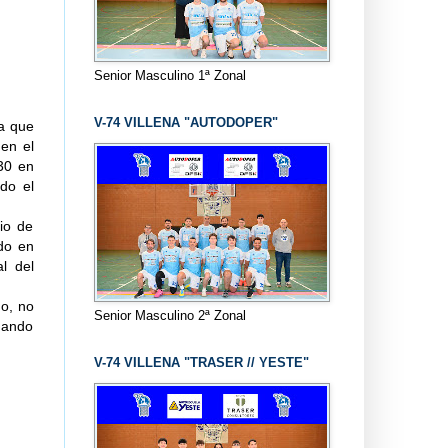
Senior Masculino 1ª Zonal
V-74 VILLENA "AUTODOPER"
a que
 en el
-30 en
do el
pio de
do en
l del
o, no
Senior Masculino 2ª Zonal
uando
V-74 VILLENA "TRASER // YESTE"