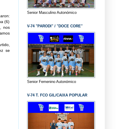
Senior Masculino Autonómico
garon:
na (6)
V-74 "PARODI" / "DOCE CORE"
, nos
íamos
tido,
ez se
Senior Femenino Autonómico
V-74 T. FCO GIL/CAIXA POPULAR