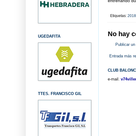
entrenando dur
Etiquetas:
2018
No hay c
UGEDAFITA
Publicar un
Entrada más re
CLUB BALONC
e-mail.
v74vill
TTES. FRANCISCO GIL