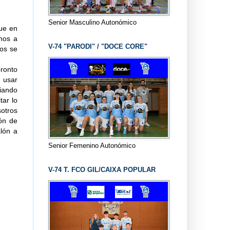
Senior Masculino Autonómico
que en
mos a
V-74 "PARODI" / "DOCE CORE"
cos se
ronto
 usar
iando
tar lo
otros
ión de
lón a
Senior Femenino Autonómico
V-74 T. FCO GIL/CAIXA POPULAR