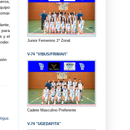
ñeros,
quipo
tomar
ante,
 para
s y el
Junior Femenino 1ª Zonal
ender.
V-74 "VIBUS/FRIMAVI"
sión
Cadete Masculino Preferente
tigua
V-74 "UGEDAFITA"