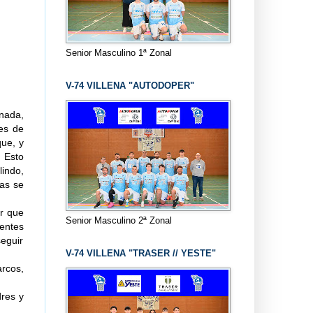
Senior Masculino 1ª Zonal
V-74 VILLENA "AUTODOPER"
nada,
es de
que, y
 Esto
indo,
vas se
er que
Senior Masculino 2ª Zonal
ientes
eguir
V-74 VILLENA "TRASER // YESTE"
rcos,
dres y