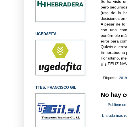
Se ha visto u
pero seguimos
(uso de la b
decisiones en 
A pesar de lo
con una comp
UGEDAFITA
ponérmelo más
error para com
Quizás el error
Enhorabuena po
Por último, me
¡¡¡¡¡FELIZ NA
Etiquetas:
2019
TTES. FRANCISCO GIL
No hay c
Publicar un
Entrada más re