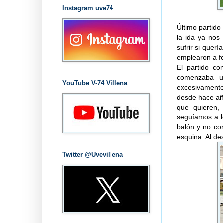
Instagram uve74
Último partido
la ida ya nos
sufrir si quer
emplearon a f
El partido co
comenzaba u
YouTube V-74 Villena
excesivamente
desde hace año
que quieren, 
seguíamos a l
balón y no co
esquina. Al de
Twitter @Uvevillena