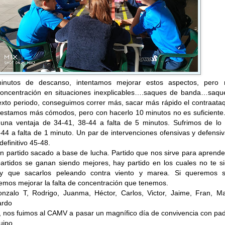
inutos de descanso, intentamos mejorar estos aspectos, pero 
oncentración en situaciones inexplicables….saques de banda…saqu
exto periodo, conseguimos correr más, sacar más rápido el contraata
 estamos más cómodos, pero con hacerlo 10 minutos no es suficiente.
 una ventaja de 34-41, 38-44 a falta de 5 minutos. Sufrimos de lo l
-44 a falta de 1 minuto. Un par de intervenciones ofensivas y defensi
 definitivo 45-48.
n partido sacado a base de lucha. Partido que nos sirve para aprend
partidos se ganan siendo mejores, hay partido en los cuales no te s
 que sacarlos peleando contra viento y marea. Si queremos s
emos mejorar la falta de concentración que tenemos.
nzalo T, Rodrigo, Juanma, Héctor, Carlos, Victor, Jaime, Fran, Ma
ardo
o, nos fuimos al CAMV a pasar un magnífico día de convivencia con pa
uipo.