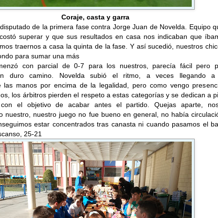
Coraje, casta y garra
 disputado de la primera fase contra Jorge Juan de Novelda. Equipo 
 costó superar y que sus resultados en casa nos indicaban que íba
íamos traernos a casa la quinta de la fase. Y así sucedió, nuestros chi
ondo para sumar una más
menzó con parcial de 0-7 para los nuestros, parecía fácil pero p
n duro camino. Novelda subió el ritmo, a veces llegando a
 las manos por encima de la legalidad, pero como vengo presenc
s, los árbitros pierden el respeto a estas categorías y se dedican a pi
con el objetivo de acabar antes el partido. Quejas aparte, nos
o nuestro, nuestro juego no fue bueno en general, no había circulac
nseguimos estar concentrados tras canasta ni cuando pasamos el ba
scanso, 25-21