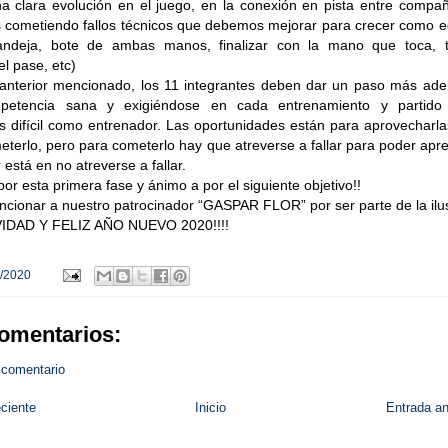
na clara evolución en el juego, en la conexión en pista entre compa
 cometiendo fallos técnicos que debemos mejorar para crecer como e
andeja, bote de ambas manos, finalizar con la mano que toca, 
el pase, etc)
 anterior mencionado, los 11 integrantes deben dar un paso más adel
etencia sana y exigiéndose en cada entrenamiento y partido
 difícil como entrenador. Las oportunidades están para aprovecharla
eterlo, pero para cometerlo hay que atreverse a fallar para poder apr
 está en no atreverse a fallar.
r esta primera fase y ánimo a por el siguiente objetivo!!
ncionar a nuestro patrocinador “GASPAR FLOR” por ser parte de la ilu
VIDAD Y FELIZ AÑO NUEVO 2020!!!!
/2020
omentarios:
 comentario
ciente
Inicio
Entrada an