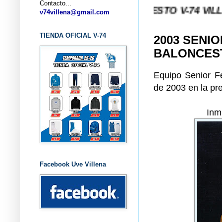
Contacto...
... CLUB BALONCESTO V-74 VILLENA (ALICA
v74villena@gmail.com
TIENDA OFICIAL V-74
2003 SENIO
BALONCES
Equipo Senior F
de 2003 en la pr
Inma
Facebook Uve Villena