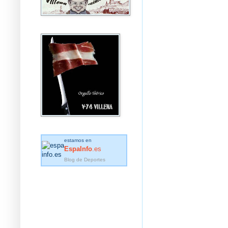
estamos en
EspaInfo
.es
Blog de Deportes