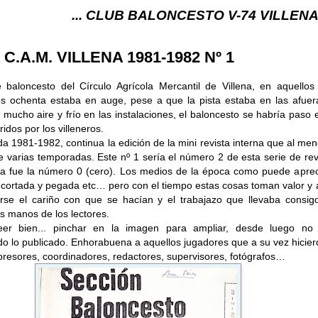
. CLUB BALONCESTO V-74 VILLENA (ALICANTE) ...
C.A.M. VILLENA 1981-1982 Nº 1
 baloncesto del Círculo Agrícola Mercantil de Villena, en aquellos
os ochenta estaba en auge, pese a que la pista estaba en las afuer
a mucho aire y frío en las instalaciones, el baloncesto se habría paso 
idos por los villeneros.
a 1981-1982, continua la edición de la mini revista interna que al me
e varias temporadas. Este nº 1 sería el número 2 de esta serie de rev
ra fue la número 0 (cero). Los medios de la época como puede aprec
ecortada y pegada etc… pero con el tiempo estas cosas toman valor y
rse el cariño con que se hacían y el trabajazo que llevaba consig
as manos de los lectores.
eer bien... pinchar en la imagen para ampliar, desde luego no 
do lo publicado. Enhorabuena a aquellos jugadores que a su vez hicie
presores, coordinadores, redactores, supervisores, fotógrafos…