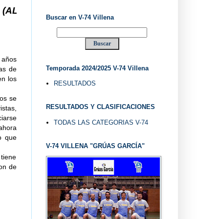
 V-74 VILLENA DESDE 1.974 ... EL "UVE" ...
Buscar en V-74 Villena
 años
Temporada 2024/2025 V-74 Villena
as de
en los
RESULTADOS
nos se
RESULTADOS Y CLASIFICACIONES
istas,
iarse
TODAS LAS CATEGORIAS V-74
 ahora
o que
V-74 VILLENA "GRÚAS GARCÍA"
tiene
ron de