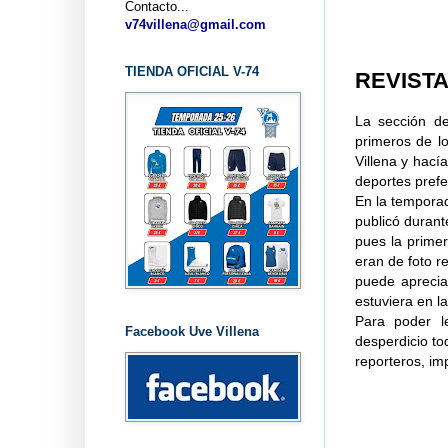
Contacto...
..
v74villena@gmail.com
TIENDA OFICIAL V-74
REVISTA 
La sección de
primeros de l
Villena y hací
deportes prefer
En la temporad
publicó durant
pues la prime
eran de foto r
puede aprecia
estuviera en l
Para poder l
Facebook Uve Villena
desperdicio to
reporteros, im