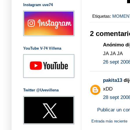
Instagram uve74
Etiquetas:
MOMEN
2 comentari
Anónimo dij
YouTube V-74 Villena
JA JA JA
26 sept 2008
pakita13
dij
xDD
Twitter @Uvevillena
28 sept 2008
Publicar un co
Entrada más reciente