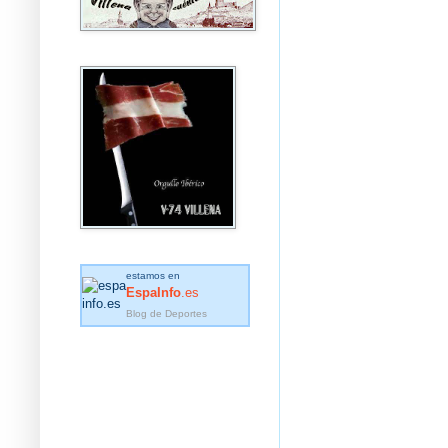
estamos en
EspaInfo
.es
Blog de Deportes