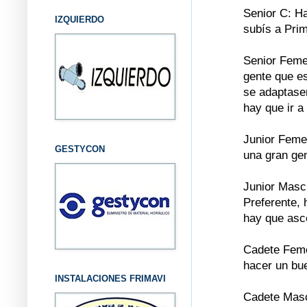
Senior C: H
IZQUIERDO
subís a Prim
Senior Feme
gente que es
se adaptasen
hay que ir a
Junior Feme
GESTYCON
una gran ge
Junior Mascu
Preferente, 
hay que as
Cadete Feme
hacer un bu
INSTALACIONES FRIMAVI
Cadete Masc