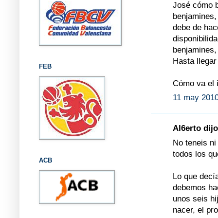
José cómo bi
benjamines,
debe de hace
disponibilida
benjamines,
Hasta llegar
FEB
Cómo va el 
11 may 2010
Al6erto dijo
No teneis n
todos los qu
ACB
Lo que decía
debemos hac
unos seis hi
nacer, el p