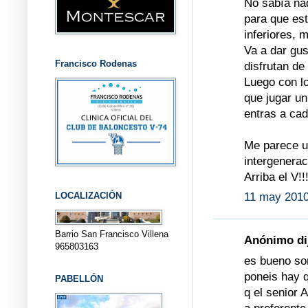
No sabía nad
para que es
inferiores, 
Va a dar gus
Francisco Rodenas
disfrutan de
Luego con l
que jugar un
entras a cad
Me parece un
intergeneraci
Arriba el V!!!
LOCALIZACIÓN
11 may 2010
Barrio San Francisco Villena
Anónimo dij
965803163
es bueno soñ
poneis hay q
PABELLÓN
q el senior 