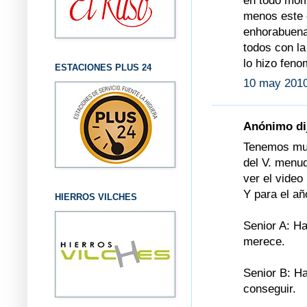
en todo mome
menos este d
enhorabuena 
todos con la
lo hizo feno
ESTACIONES PLUS 24
10 may 2010
Anónimo dij
Tenemos muc
del V. menu
ver el video
Y para el añ
HIERROS VILCHES
Senior A: H
merece.
Senior B: Ha
conseguir.