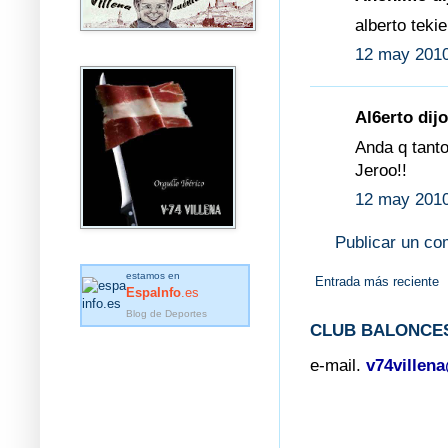
alberto teki
12 may 2010
Al6erto dijo
Anda q tanto
Jeroo!!
12 may 2010
Publicar un co
estamos en
Entrada más reciente
EspaInfo
.es
Blog de Deportes
CLUB BALONCES
e-mail.
v74villen