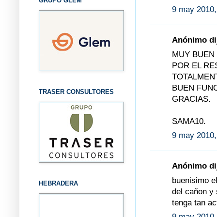
GRUPO GLEM
9 may 2010,
Anónimo dij
MUY BUEN 
POR EL RE
TOTALMENT
BUEN FUNC
TRASER CONSULTORES
GRACIAS.
SAMA10.
9 may 2010,
Anónimo dij
buenisimo e
HEBRADERA
del cañon y 
tenga tan a
9 may 2010,