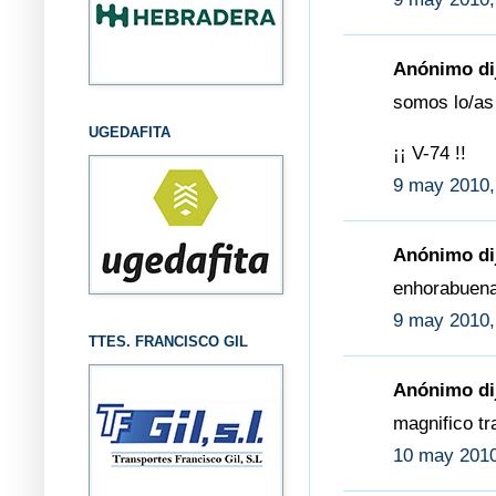
Anónimo dij
somos lo/as
UGEDAFITA
¡¡ V-74 !!
9 may 2010,
Anónimo dij
enhorabuena
9 may 2010,
TTES. FRANCISCO GIL
Anónimo dij
magnifico tr
10 may 2010