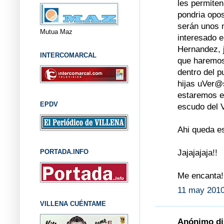
les permiten
pondria opo
serán unos 
Mutua Maz
interesado e
Hernandez, j
INTERCOMARCAL
que haremos
dentro del p
hijas uVer@
estaremos en
EPDV
escudo del V
Ahi queda es
Jajajajaja!!
PORTADA.INFO
Me encanta!
11 may 2010
VILLENA CUÉNTAME
Anónimo dij