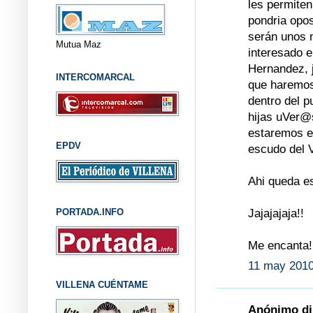
les permiten
pondria opo
serán unos 
Mutua Maz
interesado e
Hernandez, j
INTERCOMARCAL
que haremos
dentro del p
hijas uVer@
estaremos en
EPDV
escudo del V
Ahi queda es
Jajajajaja!!
PORTADA.INFO
Me encanta!
11 may 2010
VILLENA CUÉNTAME
Anónimo dij