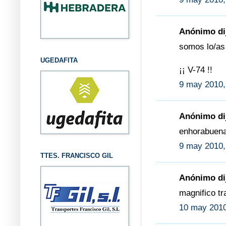
Anónimo dij
somos lo/as
UGEDAFITA
¡¡ V-74 !!
9 may 2010,
Anónimo dij
enhorabuena
9 may 2010,
TTES. FRANCISCO GIL
Anónimo dij
magnifico tr
10 may 2010