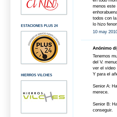
en todo mome
menos este d
enhorabuena 
todos con la
lo hizo feno
ESTACIONES PLUS 24
10 may 2010
Anónimo dij
Tenemos muc
del V. menu
ver el video
Y para el añ
HIERROS VILCHES
Senior A: H
merece.
Senior B: Ha
conseguir.