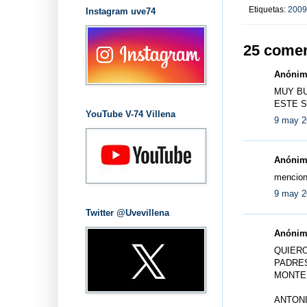
Etiquetas:
2009
Instagram uve74
25 comen
Anónimo
MUY B
ESTE S
YouTube V-74 Villena
9 may 2
Anónimo
mencion
9 may 2
Twitter @Uvevillena
Anónimo
QUIERO
PADRES
MONTE
ANTON