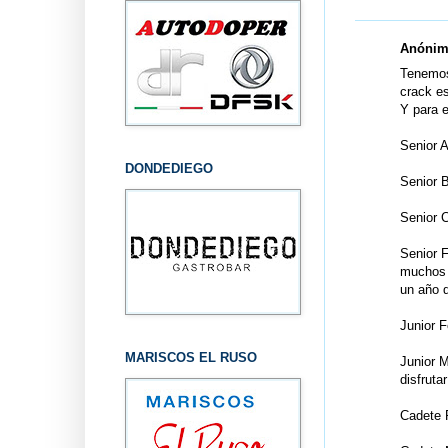
Anónimo
Tenemos
crack es
Y para e
Senior 
DONDEDIEGO
Senior B
Senior C
Senior F
muchos a
un año d
Junior 
MARISCOS EL RUSO
Junior M
disfruta
Cadete 