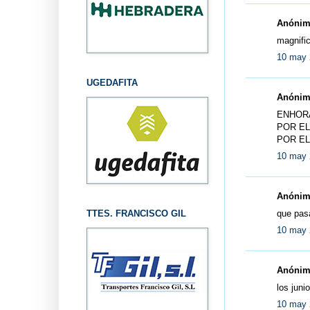
Anónimo
magnific
10 may 
UGEDAFITA
Anónimo
ENHORA
POR EL
POR EL
10 may 
Anónimo
que pasa
TTES. FRANCISCO GIL
10 may 
Anónimo
los juni
10 may 