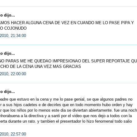
 dijo...
MOS HACER ALGUNA CENA DE VEZ EN CUANDO ME LO PASE PIPA Y
ÑO COJONUDO
2010, 21:34:00
 dijo...
NO PARAS ME HE QUEDAO IMPRESIONAO DEL SUPER REPORTAJE Q
CHO DE LA CENA UNA VEZ MAS GRACIAS
2010, 22:00:00
 dijo...
adre que estuvo en la cena y me lo pase genial, se que algunos padres no
ir a sus hijos cadetes e de decirles que en todo momento hubo orden y hay
r que los niños por lo menos este dia se diviertan abiertamente. fue una noc
nhorabuena a la directiva y a santi por el video que nos dejo a todos con la
erta durante un rato. y tambien el presentador lo hizo fenomenal todo salio
2010, 22:57:00