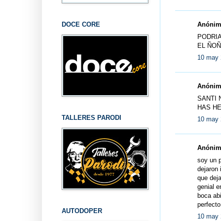
DOCE CORE
Anónimo
PODRIA
EL ÑO
10 may 
Anónimo
SANTI 
HAS HE
TALLERES PARODI
10 may 
Anónimo
soy un p
dejaron 
que deja
genial e
boca abi
perfecto
AUTODOPER
10 may 