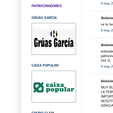
9 may 2
PATROCINADORES
GRÚAS GARCÍA
Anónimo
se te h
9 may 2
Anónimo
enhorabu
patrocin
toni 11
CAIXA POPULAR
9 may 2
Anónimo
MUY BU
LA TEM
IMPORT
NOSOT
GRACIA