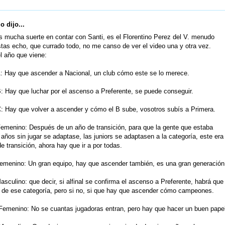
 dijo...
 mucha suerte en contar con Santi, es el Florentino Perez del V. menudo
tas echo, que currado todo, no me canso de ver el video una y otra vez.
l año que viene:
A: Hay que ascender a Nacional, un club cómo este se lo merece.
: Hay que luchar por el ascenso a Preferente, se puede conseguir.
: Hay que volver a ascender y cómo el B sube, vosotros subís a Primera.
emenino: Después de un año de transición, para que la gente que estaba
ños sin jugar se adaptase, las juniors se adaptasen a la categoría, este era
e transición, ahora hay que ir a por todas.
Femenino: Un gran equipo, hay que ascender también, es una gran generación
asculino: que decir, si alfinal se confirma el ascenso a Preferente, habrá que
r de ese categoría, pero si no, si que hay que ascender cómo campeones.
Femenino: No se cuantas jugadoras entran, pero hay que hacer un buen papel