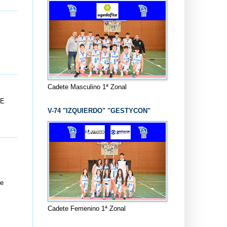
Cadete Masculino 1ª Zonal
UE
V-74 "IZQUIERDO" "GESTYCON"
he
Cadete Femenino 1ª Zonal