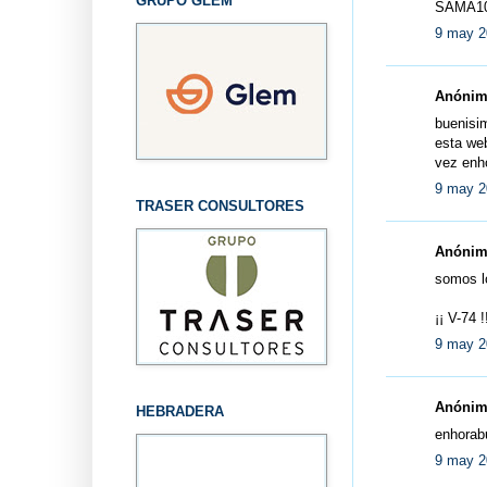
GRUPO GLEM
SAMA10
9 may 2
Anónimo
buenisim
esta web
vez enh
9 may 2
TRASER CONSULTORES
Anónimo
somos l
¡¡ V-74 !
9 may 2
Anónimo
HEBRADERA
enhorab
9 may 2