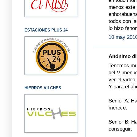
en todo mome
menos este d
enhorabuena 
todos con la
lo hizo feno
ESTACIONES PLUS 24
10 may 2010
Anónimo dij
Tenemos muc
del V. menu
ver el video
Y para el añ
HIERROS VILCHES
Senior A: H
merece.
Senior B: Ha
conseguir.