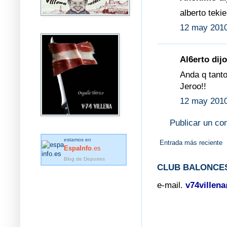
alberto teki
12 may 2010
Al6erto dijo
Anda q tanto
Jeroo!!
12 may 2010
Publicar un co
estamos en
Entrada más reciente
EspaInfo
.es
Blog de Deportes
CLUB BALONCES
e-mail.
v74villen