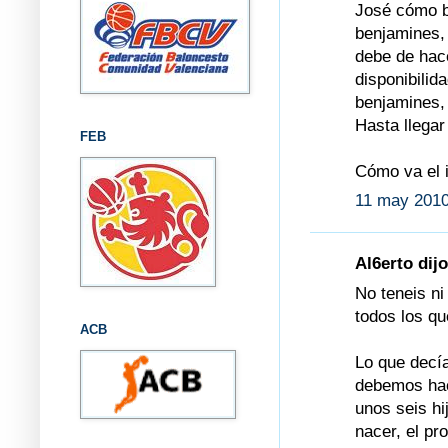
José cómo bi
benjamines,
debe de hace
disponibilida
benjamines,
Hasta llegar
FEB
Cómo va el 
11 may 2010
Al6erto dijo
No teneis n
todos los qu
ACB
Lo que decía
debemos hac
unos seis hi
nacer, el p