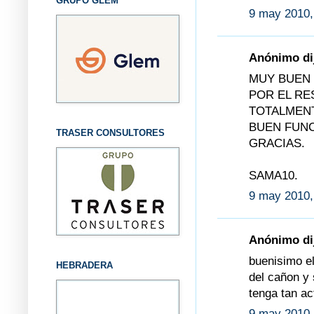
GRUPO GLEM
9 may 2010,
Anónimo dij
MUY BUEN 
POR EL RE
TOTALMENT
BUEN FUNC
TRASER CONSULTORES
GRACIAS.
SAMA10.
9 may 2010,
Anónimo dij
buenisimo e
HEBRADERA
del cañon y 
tenga tan a
9 may 2010,