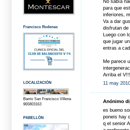
No sabía nad
para que es
inferiores, 
Va a dar gus
Francisco Rodenas
disfrutan de
Luego con l
que jugar un
entras a cad
Me parece un
intergeneraci
Arriba el V!!!
LOCALIZACIÓN
11 may 2010
Barrio San Francisco Villena
Anónimo dij
965803163
es bueno soñ
poneis hay q
PABELLÓN
q el senior 