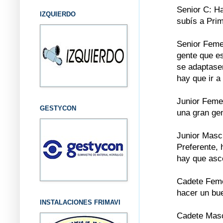
Senior C: H
IZQUIERDO
subís a Prim
Senior Feme
gente que es
se adaptasen
hay que ir a
Junior Feme
GESTYCON
una gran ge
Junior Mascu
Preferente, 
hay que as
Cadete Feme
hacer un bu
INSTALACIONES FRIMAVI
Cadete Masc