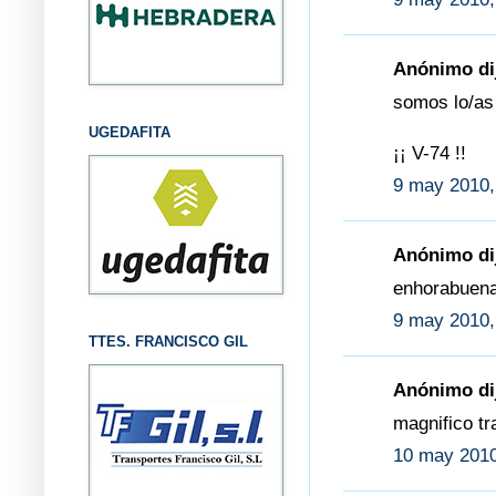
Anónimo dij
somos lo/as
UGEDAFITA
¡¡ V-74 !!
9 may 2010,
Anónimo dij
enhorabuena
9 may 2010,
TTES. FRANCISCO GIL
Anónimo dij
magnifico tr
10 may 2010