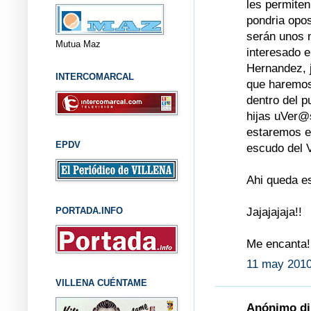
les permiten
pondria opo
serán unos 
Mutua Maz
interesado e
Hernandez, j
INTERCOMARCAL
que haremos
dentro del p
hijas uVer@
estaremos en
EPDV
escudo del V
Ahi queda es
Jajajajaja!!
PORTADA.INFO
Me encanta!
11 may 2010
VILLENA CUÉNTAME
Anónimo dij