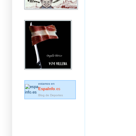
estamos en
EspaInfo
.es
Blog de Deportes