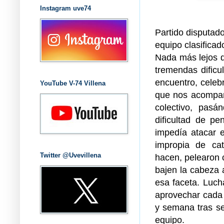
Instagram uve74
Partido disputad
equipo clasificad
Nada más lejos d
tremendas dificu
encuentro, celeb
YouTube V-74 Villena
que nos acompaña
colectivo, pasá
dificultad de pe
impedía atacar e
impropia de cat
Twitter @Uvevillena
hacen, pelearon 
bajen la cabeza a
esa faceta. Lucha
aprovechar cada 
y semana tras se
equipo.