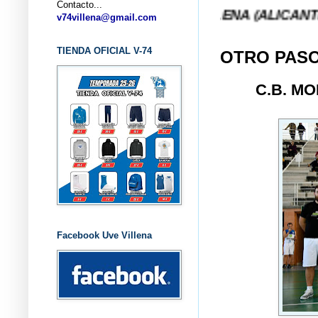
Contacto...
B BALONCESTO V-74 VILLENA (ALICANTE) ... V-74
v74villena@gmail.com
TIENDA OFICIAL V-74
OTRO PASO
C.B. M
Facebook Uve Villena