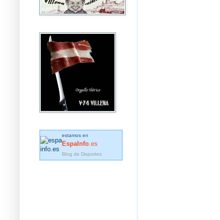
estamos en
EspaInfo
.es
Blog de Deportes