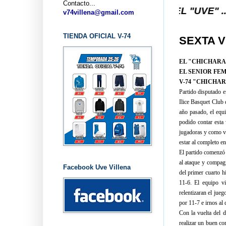
Contacto...
4 VILLENA DESDE 1.974 ... EL "UVE" ...
v74villena@gmail.com
TIENDA OFICIAL V-74
SEXTA V
EL "CHICHARA
EL SENIOR FE
V-74 "CHICHA
Partido disputado e
Ilice Basquet Club d
año pasado, el equi
podido contar esta
jugadoras y como v
estar al completo en
El partido comenzó c
al ataque y compagi
Facebook Uve Villena
del primer cuarto h
11-6. El equipo vi
relentizaran el jueg
por 11-7 e irnos al
Con la vuelta del d
realizar un buen co