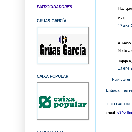
PATROCINADORES
Hay que 
Sefi
GRÚAS GARCÍA
12 ene 
Al6erto 
No te af
Jajajaja
13 ene 2
CAIXA POPULAR
Publicar un
Entrada más re
CLUB BALONC
e-mail.
v74vill