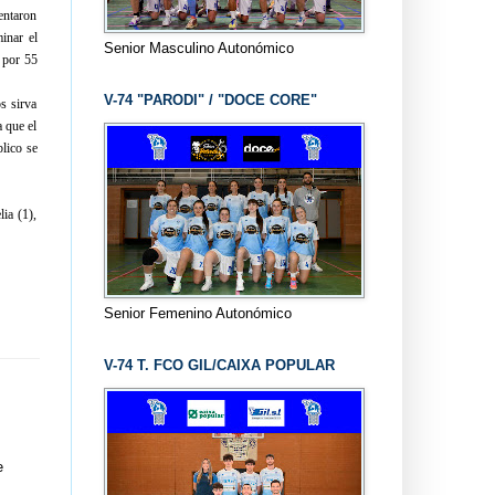
tentaron
inar el
Senior Masculino Autonómico
r por 55
V-74 "PARODI" / "DOCE CORE"
s sirva
a que el
blico se
ia (1),
Senior Femenino Autonómico
V-74 T. FCO GIL/CAIXA POPULAR
e