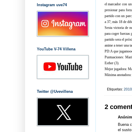
el marcador con un r
Instagram uve74
presionar para forz
partido con un parci
a 37; más 18 de dife
Sexta victoria de n
para coger fuerzas p
partido sera el pró
anime a tener una t
YouTube V-74 Villena
PD:A que jugamoo
Puntuaciones: Mari 
Esther (3).
Mejor jugadora: Ma
Máxima anotadora: 
Etiquetas:
2010
Twitter @Uvevillena
2 coment
Anónimo
Buena cr
el susto