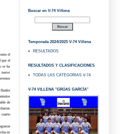
Buscar en V-74 Villena
Temporada 2024/2025 V-74 Villena
RESULTADOS
ontra el
l que el
RESULTADOS Y CLASIFICACIONES
o se ha
n nueve
TODAS LAS CATEGORIAS V-74
ueremos
V-74 VILLENA "GRÚAS GARCÍA"
 fluidez
minutos
able de
charras
l cuarto
ograron
recha en