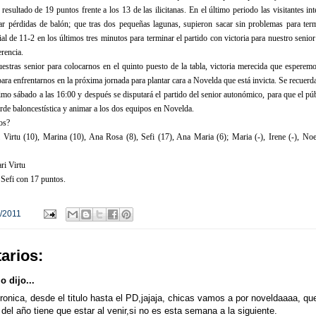
esultado de 19 puntos frente a los 13 de las ilicitanas. En el último periodo las visitantes in
ar pérdidas de balón; que tras dos pequeñas lagunas, supieron sacar sin problemas para term
al de 11-2 en los últimos tres minutos para terminar el partido con victoria para nuestro senio
rencia.
uestras senior para colocarnos en el quinto puesto de la tabla, victoria merecida que esperemo
ara enfrentarnos en la próxima jornada para plantar cara a Novelda que está invicta. Se recuerd
ximo sábado a las 16:00 y después se disputará el partido del senior autonómico, para que el pú
arde baloncestística y animar a los dos equipos en Novelda.
os?
Virtu (10), Marina (10), Ana Rosa (8), Sefi (17), Ana Maria (6); Maria (-), Irene (-), Noel
ri Virtu
Sefi con 17 puntos.
/2011
arios:
 dijo...
onica, desde el titulo hasta el PD,jajaja, chicas vamos a por noveldaaaa, qu
 del año tiene que estar al venir,si no es esta semana a la siguiente.