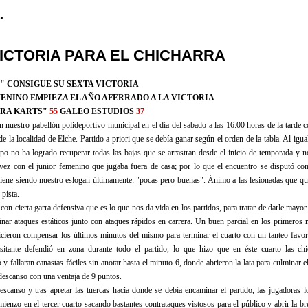
ICTORIA PARA EL CHICHARRA
" CONSIGUE SU SEXTA VICTORIA
MENINO EMPIEZA EL AÑO AFERRADO A LA VICTORIA
RRA KARTS"
55
GALEO ESTUDIOS
37
n nuestro pabellón polideportivo municipal en el día del sabado a las 16:00 horas de la tarde c
e la localidad de Elche. Partido a priori que se debía ganar según el orden de la tabla. Al igua
po no ha logrado recuperar todas las bajas que se arrastran desde el inicio de temporada y n
 vez con el junior femenino que jugaba fuera de casa; por lo que el encuentro se disputó co
iene siendo nuestro eslogan últimamente: "pocas pero buenas". Ánimo a las lesionadas que q
 pista.
on cierta garra defensiva que es lo que nos da vida en los partidos, para tratar de darle mayor
nar ataques estáticos junto con ataques rápidos en carrera. Un buen parcial en los primeros 
icieron compensar los últimos minutos del mismo para terminar el cuarto con un tanteo favor
sitante defendió en zona durante todo el partido, lo que hizo que en éste cuarto las chi
o y fallaran canastas fáciles sin anotar hasta el minuto 6, donde abrieron la lata para culminar e
 descanso con una ventaja de 9 puntos.
escanso y tras apretar las tuercas hacia donde se debía encaminar el partido, las jugadoras l
mienzo en el tercer cuarto sacando bastantes contrataques vistosos para el público y abrir la b